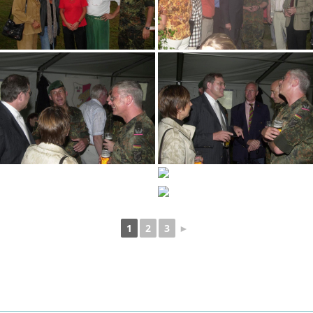
1
2
3
►