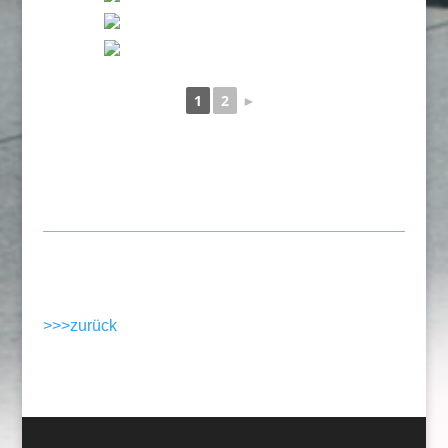
1
2
►
>>>zurück